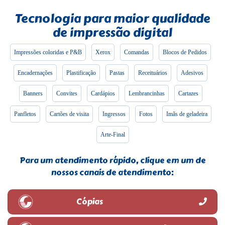
Tecnologia para maior qualidade
de impressão digital
Impressões coloridas e P&B
Xerox
Comandas
Blocos de Pedidos
Encadernações
Plastificação
Pastas
Receituários
Adesivos
Banners
Convites
Cardápios
Lembrancinhas
Cartazes
Panfletos
Cartões de visita
Ingressos
Fotos
Imãs de geladeira
Arte-Final
Para um atendimento rápido, clique em um de
nossos canais de atendimento:
Cópias